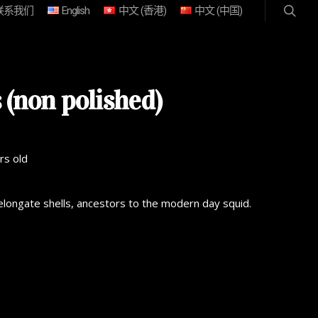
联系我们
English
中文 (香港)
中文 (中国)
 (non polished)
rs old
elongate shells, ancestors to the modern day squid.