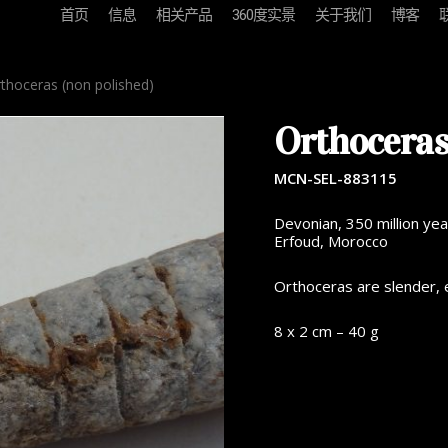
首页
信息
相关产品
360度实景
关于我们
博客
thoceras (non polished)
Orthoceras
MCN-SEL-883115
Devonian, 350 million yea
Erfoud, Morocco
Orthoceras are slender, 
8 x 2 cm – 40 g