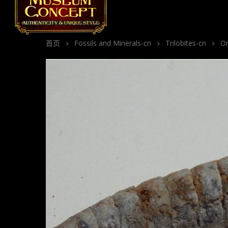
首页
Fossils and Minerals-cn
Trilobites-cn
Or