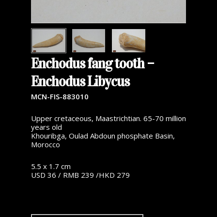
Enchodus fang tooth –
Enchodus Libycus
MCN-FIS-883010
Upper cretaceous, Maastrichtian. 65-70 million
years old
Khouribga, Oulad Abdoun phosphate Basin,
Morocco
5.5 x 1.7 cm
USD 36 / RMB 239 /HKD 279