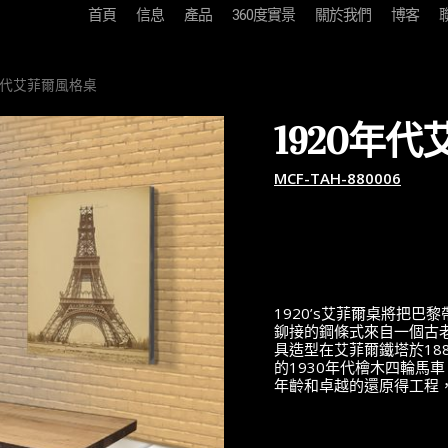
首頁
信息
產品
360度實景
關於我們
博客
年代艾菲爾風格桌
1920年
MCF-TAH-880006
1920’s艾菲爾桌將把
鉚接的鋼條式來自一個古
具造型在艾菲爾鐵塔於18
的1930年代檜木四輪馬
年齡和卓越的還原得工程