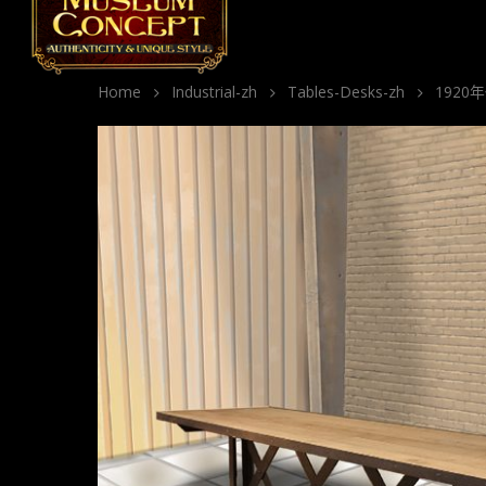
Home
Industrial-zh
Tables-Desks-zh
1920