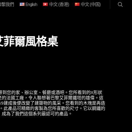
聯繫我們
English
中文 (香港)
中文 (中国)
代艾菲爾風格桌
巴黎帶到您的家、辦公室、餐廳或酒吧。您所看到的X形狀
老的法國工廠，令人聯想著巴黎艾菲爾鐵塔的雄偉。這
89建成後便改變了建築物的風采。您看到的木塊是再造
車。此產品可精緻的客製為您所喜歡的尺寸。它以鋼鐵的
，成為了我們這個系列最認可的產品。