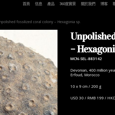
首頁
信息
產品
360度實景
關於我們
博客
polished fossilized coral colony – Hexagonia sp.
Unpolished 
– Hexagoni
MCN-SEL-883142
Devonian, 400 million yea
Erfoud, Morocco
10 x 9 cm / 200 g
USD 30 / RMB 199 / HK