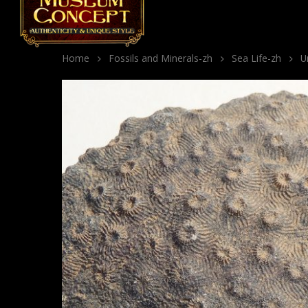
Home
Fossils and Minerals-zh
Sea Life-zh
Un