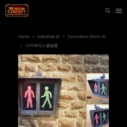
Home
Industrial-zh
Decoration Items-zh
1970年行人號誌燈