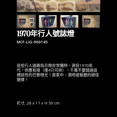
1970年行人號誌燈
MCF-LIG-900145
這些行人過路指示燈非常獨特，源自1970年
代，供應有限（僅4只可供），千萬不要錯過這
標誌性的巴黎燈光！是家中、酒吧或餐廳的絕佳
選擇！
尺寸, 26 x 17 x H 50 cm