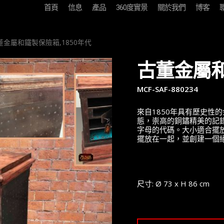
首頁
信息
產品
360度實景
關於我們
博客
金屬和鐵製保險箱,1850年代
古董金屬和
MCF-SAF-880234
來自1850年具有歷史性
態，崇高的銅鏽精美的記錄
字母的代碼。大小適合擺
擺放在一起，並創建一個
尺寸: Ø 73 x H 86 cm