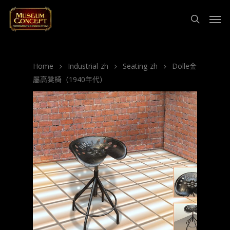
Home
Industrial-zh
Seating-zh
Dolle金
屬高凳椅（1940年代）