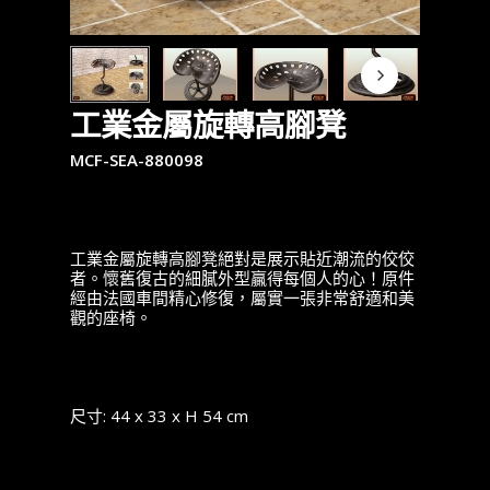
工業金屬旋轉高腳凳
MCF-SEA-880098
工業金屬旋轉高腳凳絕對是展示貼近潮流的佼佼
者。懷舊復古的細膩外型贏得每個人的心！原件
經由法國車間精心修復，屬實一張非常舒適和美
觀的座椅。
尺寸: 44 x 33 x H 54 cm