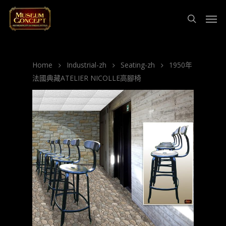
Home
Industrial-zh
Seating-zh
1950年
法國典藏ATELIER NICOLLE高腳椅