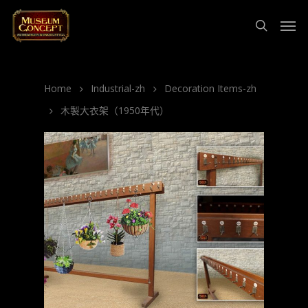
Home
Industrial-zh
Decoration Items-zh
木製大衣架（1950年代）