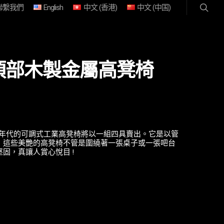
聯繫我們
English
中文 (香港)
中文 (中国)
頂部木製金屬高凳椅
0年代的可調式工業高凳椅將以一組四具賣出。它是以管
，這些美艷的高凳椅不管是圍繞著一張桌子或一張吧台
固，真讓人賞心悅目 !