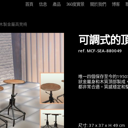
首頁
信息
產品
360度實景
關於我們
博客
木製金屬高凳椅
可調式的
ref. MCF-SEA-880049
唯一四個保存至今的195
狀金屬身和木質頂部製成
都非常合適。質感穩定和堅
尺寸: 37 x 37 x H 49 cm