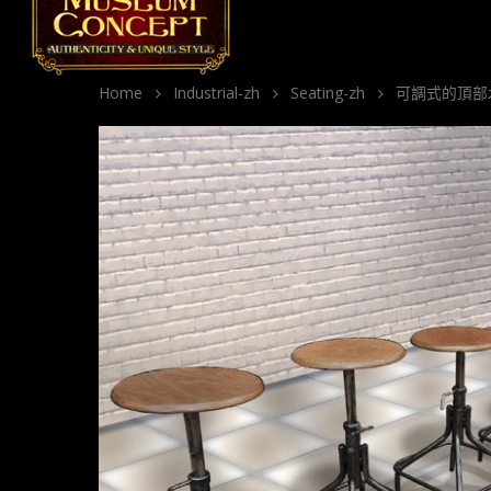
Home
Industrial-zh
Seating-zh
可調式的頂部