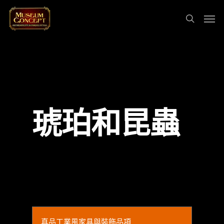
琥珀和昆蟲
真品工業風家具與裝飾品項