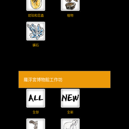
琥珀和昆蟲
植物
礦石
羅浮宮博物館工作坊
全部
全新