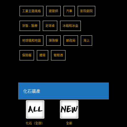
工業主題風格
建築師
汽車
影院劇院
牙醫 - 醫療
足球桌
冰箱和冰盒
地球儀和地圖
彈珠檯
邮政局
海上
保險櫃
體育
葡萄酒
化石礦產
化石（全部）
全新