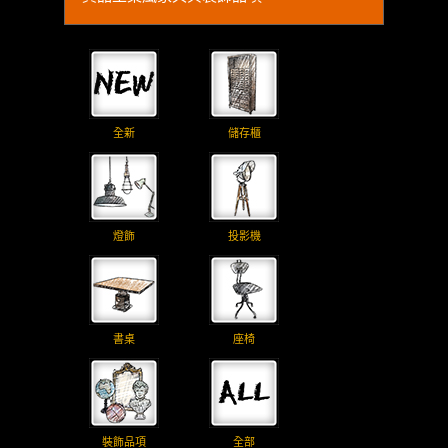
全新
儲存櫃
燈飾
投影機
書桌
座椅
裝飾品項
全部