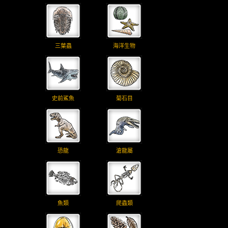
三葉蟲
海洋生物
史前鯊魚
菊石目
恐龍
滄龍屬
魚類
爬蟲類