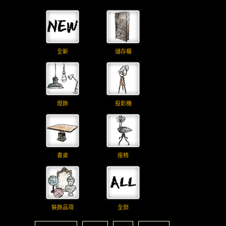
全新
儲存櫃
燈飾
投影機
書桌
座椅
裝飾品項
全部