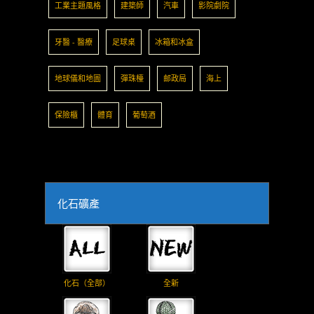
工業主題風格
建築師
汽車
影院劇院
牙醫 - 醫療
足球桌
冰箱和冰盒
地球儀和地圖
彈珠檯
邮政局
海上
保險櫃
體育
葡萄酒
化石礦產
化石（全部）
全新