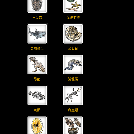
三葉蟲
海洋生物
史前鯊魚
菊石目
恐龍
滄龍屬
魚類
爬蟲類