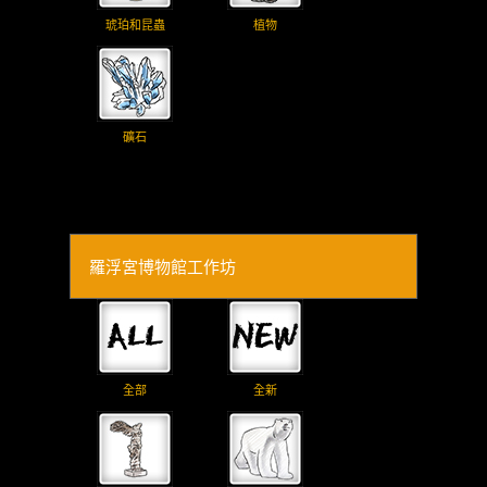
琥珀和昆蟲
植物
礦石
羅浮宮博物館工作坊
全部
全新