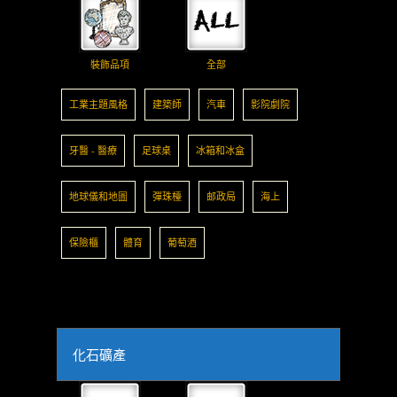
裝飾品項
全部
工業主題風格
建築師
汽車
影院劇院
牙醫 - 醫療
足球桌
冰箱和冰盒
地球儀和地圖
彈珠檯
邮政局
海上
保險櫃
體育
葡萄酒
化石礦產