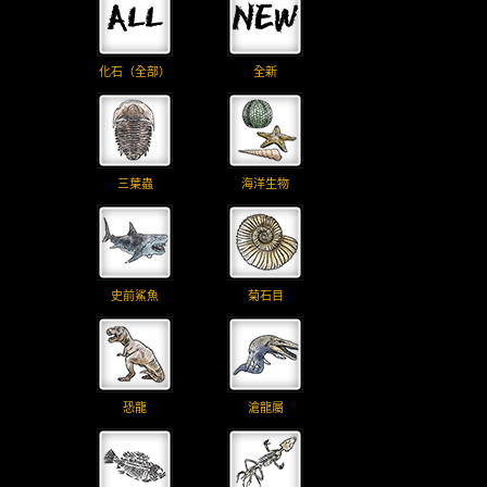
化石（全部）
全新
三葉蟲
海洋生物
史前鯊魚
菊石目
恐龍
滄龍屬