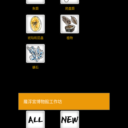
魚類
爬蟲類
琥珀和昆蟲
植物
礦石
羅浮宮博物館工作坊