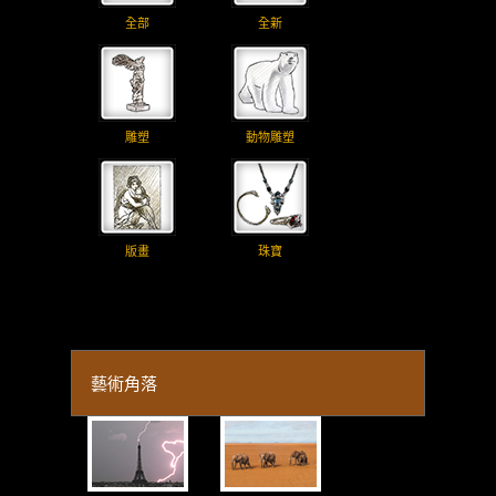
全部
全新
雕塑
動物雕塑
版畫
珠寶
藝術角落