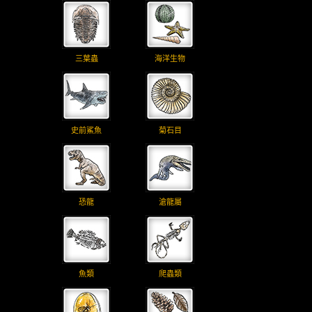
三葉蟲
海洋生物
史前鯊魚
菊石目
恐龍
滄龍屬
魚類
爬蟲類