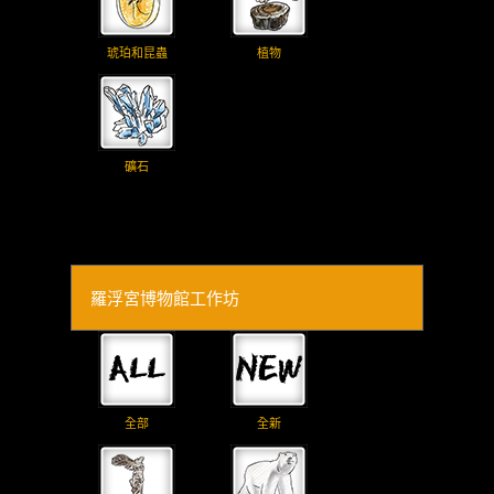
琥珀和昆蟲
植物
礦石
羅浮宮博物館工作坊
全部
全新