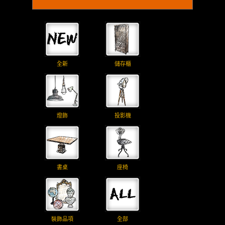
全新
儲存櫃
燈飾
投影機
書桌
座椅
裝飾品項
全部