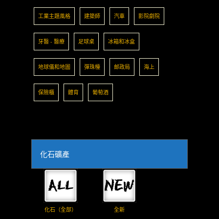
工業主題風格
建築師
汽車
影院劇院
牙醫 - 醫療
足球桌
冰箱和冰盒
地球儀和地圖
彈珠檯
邮政局
海上
保險櫃
體育
葡萄酒
化石礦產
化石（全部）
全新