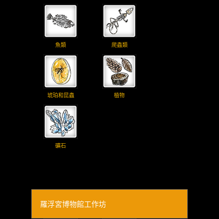
魚類
爬蟲類
琥珀和昆蟲
植物
礦石
羅浮宮博物館工作坊