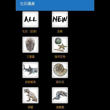
化石礦產
化石（全部）
全新
三葉蟲
海洋生物
史前鯊魚
菊石目
恐龍
滄龍屬